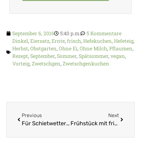
September 6, 2016
5:40 p.m.
5 Kommentare
Dinkel
,
Eiersatz
,
Ernte
,
frisch
,
Hefekuchen
,
Hefeteig
,
Herbst
,
Obstgarten
,
Ohne Ei
,
Ohne Milch
,
Pflaumen
,
Rezept
,
September
,
Sommer
,
Spätsommer
,
vegan
,
Vorteig
,
Zwetschgen
,
Zwetschgenkuchen
Previous
Next
Für Schietwetter: Leckerer veganer Flammkuchen mit Zucchini und Tomaten
Frühstück mit frisch gebackenem veganem Joghurt-Brot und Fruttissima Brotaufstrich-Verlosung – Werbung