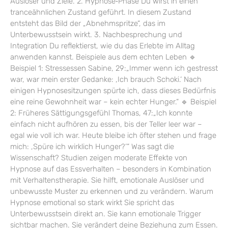
Auslöser und Ziele. 2. Hypnose‑Phase Du wirst in einen
tranceähnlichen Zustand geführt. In diesem Zustand
entsteht das Bild der „Abnehmspritze“, das im
Unterbewusstsein wirkt. 3. Nachbesprechung und
Integration Du reflektierst, wie du das Erlebte im Alltag
anwenden kannst. Beispiele aus dem echten Leben 🔹
Beispiel 1: Stressessen Sabine, 29:„Immer wenn ich gestresst
war, war mein erster Gedanke: ‚Ich brauch Schoki.‘ Nach
einigen Hypnosesitzungen spürte ich, dass dieses Bedürfnis
eine reine Gewohnheit war – kein echter Hunger.“ 🔹 Beispiel
2: Früheres Sättigungsgefühl Thomas, 47:„Ich konnte
einfach nicht aufhören zu essen, bis der Teller leer war –
egal wie voll ich war. Heute bleibe ich öfter stehen und frage
mich: ‚Spüre ich wirklich Hunger?‘“ Was sagt die
Wissenschaft? Studien zeigen moderate Effekte von
Hypnose auf das Essverhalten – besonders in Kombination
mit Verhaltenstherapie. Sie hilft, emotionale Auslöser und
unbewusste Muster zu erkennen und zu verändern. Warum
Hypnose emotional so stark wirkt Sie spricht das
Unterbewusstsein direkt an. Sie kann emotionale Trigger
sichtbar machen. Sie verändert deine Beziehung zum Essen.