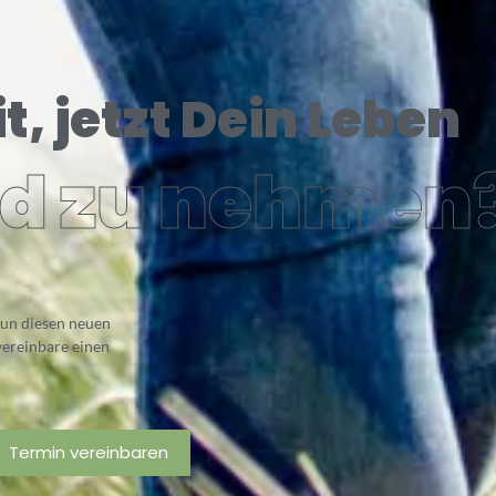
t, jetzt Dein Leben
nd zu nehmen
 nun diesen neuen
vereinbare einen
Termin vereinbaren