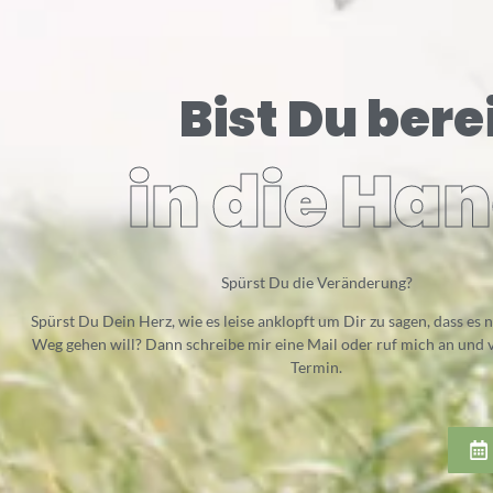
Bist Du berei
in die Ha
Spürst Du die Veränderung?
Spürst Du Dein Herz, wie es leise anklopft um Dir zu sagen, dass es
Weg gehen will? Dann schreibe mir eine Mail oder ruf mich an und 
Termin.