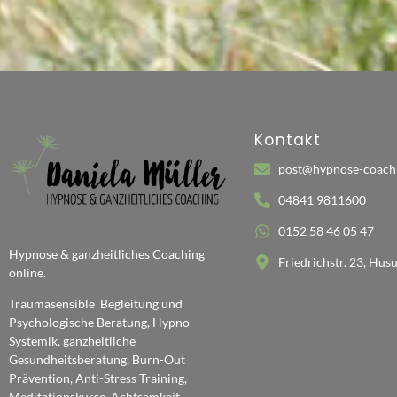
Kontakt
post@hypnose-coach
04841 9811600
0152 58 46 05 47
Hypnose & ganzheitliches Coaching
Friedrichstr. 23, Hu
online.
Traumasensible Begleitung und
Psychologische Beratung, Hypno-
Systemik, ganzheitliche
Gesundheitsberatung, Burn-Out
Prävention, Anti-Stress Training,
Meditationskurse, Achtsamkeit,