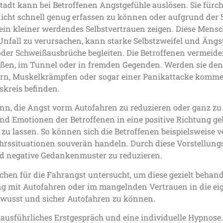
Stadt kann bei Betroffenen Angstgefühle auslösen. Sie fürch
 nicht schnell genug erfassen zu können oder aufgrund der
in kleiner werdendes Selbstvertrauen zeigen. Diese Mensch
n Unfall zu verursachen, kann starke Selbstzweifel und Än
der Schweißausbrüche begleiten. Die Betroffenen vermeide
aßen, im Tunnel oder in fremden Gegenden. Werden sie de
ern, Muskelkrämpfen oder sogar einer Panikattacke komm
skreis befinden.
ann, die Angst vorm Autofahren zu reduzieren oder ganz zu 
 Emotionen der Betroffenen in eine positive Richtung gele
 zu lassen. So können sich die Betroffenen beispielsweise v
hrssituationen souverän handeln. Durch diese Vorstellun
d negative Gedankenmuster zu reduzieren.
en für die Fahrangst untersucht, um diese gezielt behande
 mit Autofahren oder im mangelnden Vertrauen in die ei
ewusst und sicher Autofahren zu können.
n ausführliches Erstgespräch und eine individuelle Hypnose.