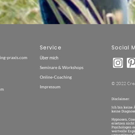
Service
Social 
ing-praxis.com
Über mich
Seminare & Workshops
Online-Coaching
© 2022 Crea
Impressum
sum
Disclaimer:
Ich bin keine Ä
keine Diagnos
Hypnosen, Coa
ersetzen nicht
Psychologen od
wertvolle Erg
unterstützen d