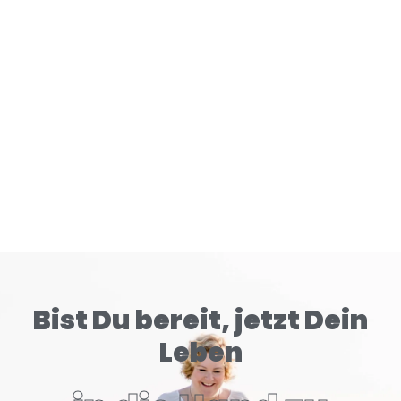
Gehirn tiefer konditioniert als klassische Zigaretten.
READ MORE
Bist Du bereit, jetzt Dein
Leben