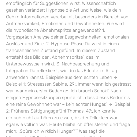
empfänglich für Suggestionen wirst. Wissenschaftlich
gesehen verändert Hypnose die Art und Weise, wie dein
Gehirn Informationen verarbeitet, besonders im Bereich von
Aufmerksamkeit, Emotionen und Gewohnheiten. Wie wird
die hypnotische Abnehmspritze angewendet? 1.
Vorgespräch Analyse deiner Essgewohnheiten, emotionalen
Auslöser und Ziele. 2. Hypnose‑Phase Du wirst in einen
tranceähnlichen Zustand geführt. In diesem Zustand
entsteht das Bild der „Abnehmspritze“, das im
Unterbewusstsein wirkt. 3. Nachbesprechung und
Integration Du reflektierst, wie du das Erlebte im Alltag
anwenden kannst. Beispiele aus dem echten Leben 🔹
Beispiel 1: Stressessen Sabine, 29:„Immer wenn ich gestresst
war, war mein erster Gedanke: ‚Ich brauch Schoki.‘ Nach
einigen Hypnosesitzungen spürte ich, dass dieses Bedürfnis
eine reine Gewohnheit war – kein echter Hunger.“ 🔹 Beispiel
2: Früheres Sättigungsgefühl Thomas, 47:„Ich konnte
einfach nicht aufhören zu essen, bis der Teller leer war –
egal wie voll ich war. Heute bleibe ich öfter stehen und frage
mich: ‚Spüre ich wirklich Hunger?‘“ Was sagt die