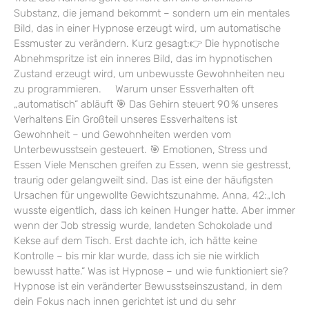
Substanz, die jemand bekommt – sondern um ein mentales
Bild, das in einer Hypnose erzeugt wird, um automatische
Essmuster zu verändern. Kurz gesagt:👉 Die hypnotische
Abnehmspritze ist ein inneres Bild, das im hypnotischen
Zustand erzeugt wird, um unbewusste Gewohnheiten neu
zu programmieren. Warum unser Essverhalten oft
„automatisch“ abläuft 🎯 Das Gehirn steuert 90 % unseres
Verhaltens Ein Großteil unseres Essverhaltens ist
Gewohnheit – und Gewohnheiten werden vom
Unterbewusstsein gesteuert. 🎯 Emotionen, Stress und
Essen Viele Menschen greifen zu Essen, wenn sie gestresst,
traurig oder gelangweilt sind. Das ist eine der häufigsten
Ursachen für ungewollte Gewichtszunahme. Anna, 42:„Ich
wusste eigentlich, dass ich keinen Hunger hatte. Aber immer
wenn der Job stressig wurde, landeten Schokolade und
Kekse auf dem Tisch. Erst dachte ich, ich hätte keine
Kontrolle – bis mir klar wurde, dass ich sie nie wirklich
bewusst hatte.“ Was ist Hypnose – und wie funktioniert sie?
Hypnose ist ein veränderter Bewusstseinszustand, in dem
dein Fokus nach innen gerichtet ist und du sehr