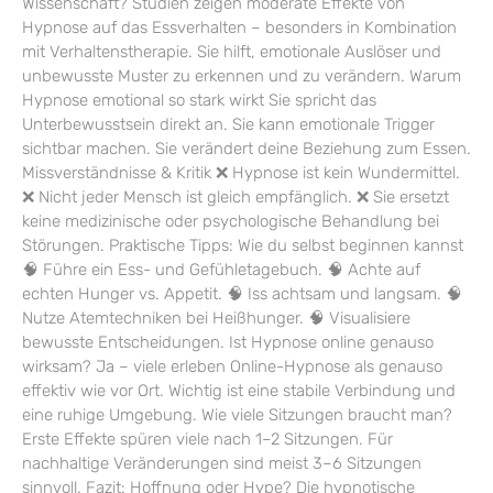
Wissenschaft? Studien zeigen moderate Effekte von
Hypnose auf das Essverhalten – besonders in Kombination
mit Verhaltenstherapie. Sie hilft, emotionale Auslöser und
unbewusste Muster zu erkennen und zu verändern. Warum
Hypnose emotional so stark wirkt Sie spricht das
Unterbewusstsein direkt an. Sie kann emotionale Trigger
sichtbar machen. Sie verändert deine Beziehung zum Essen.
Missverständnisse & Kritik ❌ Hypnose ist kein Wundermittel.
❌ Nicht jeder Mensch ist gleich empfänglich. ❌ Sie ersetzt
keine medizinische oder psychologische Behandlung bei
Störungen. Praktische Tipps: Wie du selbst beginnen kannst
🧠 Führe ein Ess- und Gefühletagebuch. 🧠 Achte auf
echten Hunger vs. Appetit. 🧠 Iss achtsam und langsam. 🧠
Nutze Atemtechniken bei Heißhunger. 🧠 Visualisiere
bewusste Entscheidungen. Ist Hypnose online genauso
wirksam? Ja – viele erleben Online-Hypnose als genauso
effektiv wie vor Ort. Wichtig ist eine stabile Verbindung und
eine ruhige Umgebung. Wie viele Sitzungen braucht man?
Erste Effekte spüren viele nach 1–2 Sitzungen. Für
nachhaltige Veränderungen sind meist 3–6 Sitzungen
sinnvoll. Fazit: Hoffnung oder Hype? Die hypnotische