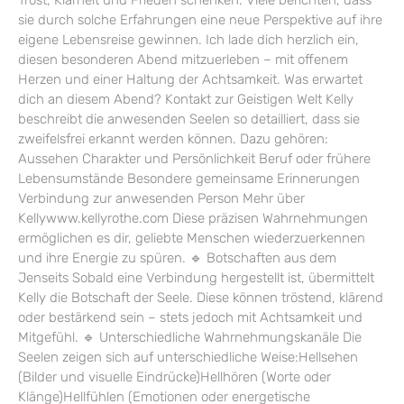
Trost, Klarheit und Frieden schenken. Viele berichten, dass
sie durch solche Erfahrungen eine neue Perspektive auf ihre
eigene Lebensreise gewinnen. Ich lade dich herzlich ein,
diesen besonderen Abend mitzuerleben – mit offenem
Herzen und einer Haltung der Achtsamkeit. Was erwartet
dich an diesem Abend? Kontakt zur Geistigen Welt Kelly
beschreibt die anwesenden Seelen so detailliert, dass sie
zweifelsfrei erkannt werden können. Dazu gehören:
Aussehen Charakter und Persönlichkeit Beruf oder frühere
Lebensumstände Besondere gemeinsame Erinnerungen
Verbindung zur anwesenden Person Mehr über
Kellywww.kellyrothe.com Diese präzisen Wahrnehmungen
ermöglichen es dir, geliebte Menschen wiederzuerkennen
und ihre Energie zu spüren. 🔹 Botschaften aus dem
Jenseits Sobald eine Verbindung hergestellt ist, übermittelt
Kelly die Botschaft der Seele. Diese können tröstend, klärend
oder bestärkend sein – stets jedoch mit Achtsamkeit und
Mitgefühl. 🔹 Unterschiedliche Wahrnehmungskanäle Die
Seelen zeigen sich auf unterschiedliche Weise:Hellsehen
(Bilder und visuelle Eindrücke)Hellhören (Worte oder
Klänge)Hellfühlen (Emotionen oder energetische