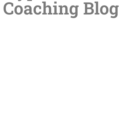
Coaching Blog
Entdecke die transformative Kraft
der HypnoMeditation: Ein neuer Weg
zur inneren Balance