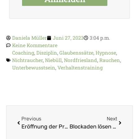
Daniela Müller
Juni 27, 2023
3:04 p.m.
Keine Kommentare
Coaching
,
Disziplin
,
Glaubenssätze
,
Hypnose
,
Nichtraucher
,
Niebüll
,
Nordfriesland
,
Rauchen
,
Unterbewusstsein
,
Verhaltenstraining
Previous
Next
Eröffnung der Praxis in Husum am 27.8. 2022
Blockaden lösen und persönliches Wachstum erreichen