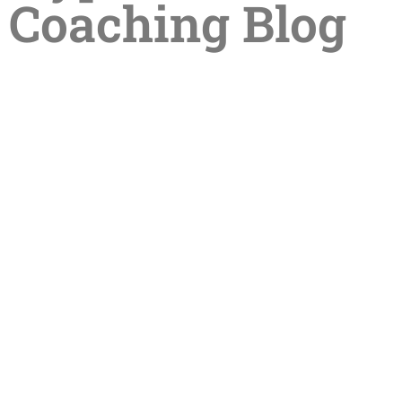
Coaching Blog
Entdecke die transformative Kraft
der HypnoMeditation: Ein neuer Weg
zur inneren Balance