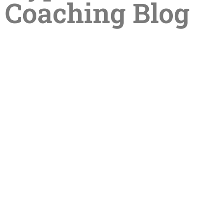
Coaching Blog
Entdecke die transformative Kraft
der HypnoMeditation: Ein neuer Weg
zur inneren Balance