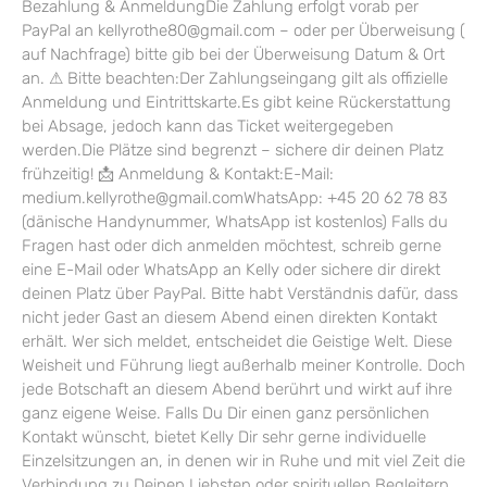
Bezahlung & AnmeldungDie Zahlung erfolgt vorab per
PayPal an kellyrothe80@gmail.com – oder per Überweisung (
auf Nachfrage) bitte gib bei der Überweisung Datum & Ort
an. ⚠ Bitte beachten:Der Zahlungseingang gilt als offizielle
Anmeldung und Eintrittskarte.Es gibt keine Rückerstattung
bei Absage, jedoch kann das Ticket weitergegeben
werden.Die Plätze sind begrenzt – sichere dir deinen Platz
frühzeitig! 📩 Anmeldung & Kontakt:E-Mail:
medium.kellyrothe@gmail.comWhatsApp: +45 20 62 78 83
(dänische Handynummer, WhatsApp ist kostenlos) Falls du
Fragen hast oder dich anmelden möchtest, schreib gerne
eine E-Mail oder WhatsApp an Kelly oder sichere dir direkt
deinen Platz über PayPal. Bitte habt Verständnis dafür, dass
nicht jeder Gast an diesem Abend einen direkten Kontakt
erhält. Wer sich meldet, entscheidet die Geistige Welt. Diese
Weisheit und Führung liegt außerhalb meiner Kontrolle. Doch
jede Botschaft an diesem Abend berührt und wirkt auf ihre
ganz eigene Weise. Falls Du Dir einen ganz persönlichen
Kontakt wünscht, bietet Kelly Dir sehr gerne individuelle
Einzelsitzungen an, in denen wir in Ruhe und mit viel Zeit die
Verbindung zu Deinen Liebsten oder spirituellen Begleitern