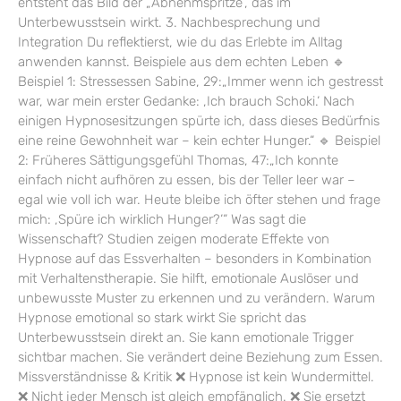
entsteht das Bild der „Abnehmspritze“, das im
Unterbewusstsein wirkt. 3. Nachbesprechung und
Integration Du reflektierst, wie du das Erlebte im Alltag
anwenden kannst. Beispiele aus dem echten Leben 🔹
Beispiel 1: Stressessen Sabine, 29:„Immer wenn ich gestresst
war, war mein erster Gedanke: ‚Ich brauch Schoki.‘ Nach
einigen Hypnosesitzungen spürte ich, dass dieses Bedürfnis
eine reine Gewohnheit war – kein echter Hunger.“ 🔹 Beispiel
2: Früheres Sättigungsgefühl Thomas, 47:„Ich konnte
einfach nicht aufhören zu essen, bis der Teller leer war –
egal wie voll ich war. Heute bleibe ich öfter stehen und frage
mich: ‚Spüre ich wirklich Hunger?‘“ Was sagt die
Wissenschaft? Studien zeigen moderate Effekte von
Hypnose auf das Essverhalten – besonders in Kombination
mit Verhaltenstherapie. Sie hilft, emotionale Auslöser und
unbewusste Muster zu erkennen und zu verändern. Warum
Hypnose emotional so stark wirkt Sie spricht das
Unterbewusstsein direkt an. Sie kann emotionale Trigger
sichtbar machen. Sie verändert deine Beziehung zum Essen.
Missverständnisse & Kritik ❌ Hypnose ist kein Wundermittel.
❌ Nicht jeder Mensch ist gleich empfänglich. ❌ Sie ersetzt