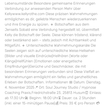
Lebensumstände Besondere gemeinsame Erinnerungen
Verbindung zur anwesenden Person Mehr über
Kellywww.kellyrothe.com Diese präzisen Wahrnehmungen
ermöglichen es dir, geliebte Menschen wiederzuerkennen
und ihre Energie zu spüren. 🔹 Botschaften aus dem
Jenseits Sobald eine Verbindung hergestellt ist, übermittelt
Kelly die Botschaft der Seele. Diese können tröstend, klärend
oder bestärkend sein – stets jedoch mit Achtsamkeit und
Mitgefühl. 🔹 Unterschiedliche Wahrnehmungskanäle Die
Seelen zeigen sich auf unterschiedliche Weise:Hellsehen
(Bilder und visuelle Eindrücke)Hellhören (Worte oder
Klänge)Hellfühlen (Emotionen oder energetische
Empfindungen)Gerüche und Geschmäcker, die mit
besonderen Erinnerungen verbunden sind Diese Vielfalt an
Wahrnehmungen ermöglicht ein tiefes und ganzheitliches
Erleben der Botschaften. Informationen 📅 Datum: Dienstag,
4. November 2025📍 Ort: Soul Journey Studio / Hypnose
Coaching Praxis,Friedrichstraße 23, 25813 Husum⏰ Einlass:
ab 17:30 Uhr🎤 Beginn: 18:00 Uhr⏳ Dauer: ca. 2 Stunden
(inkl. einer 15-minütigen Pause)💰 Preis: 35 € pro Person 💳