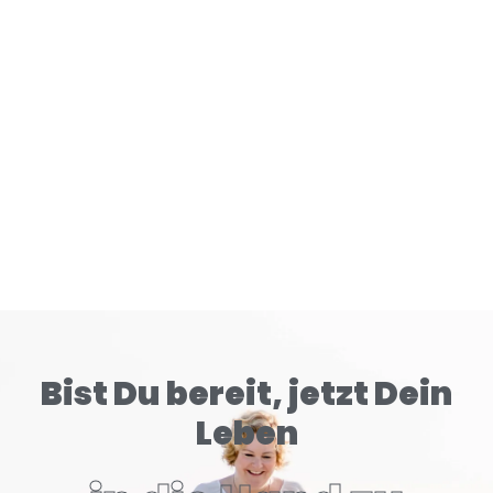
Gehirn tiefer konditioniert als klassische Zigaretten.
READ MORE
Bist Du bereit, jetzt Dein
Leben