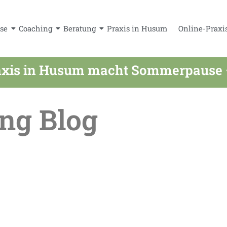
se
Coaching
Beratung
Praxis in Husum
Online-Praxi
xis in Husum macht Sommerpause – a
ng Blog
 im Sommer online