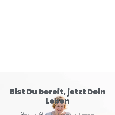
Gehirn tiefer konditioniert als klassische Zigaretten.
READ MORE
Bist Du bereit, jetzt Dein
Leben