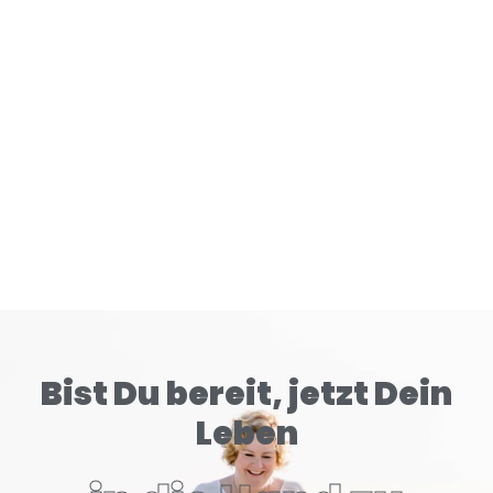
Gehirn tiefer konditioniert als klassische Zigaretten.
READ MORE
Bist Du bereit, jetzt Dein
Leben