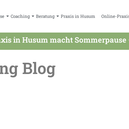
se
Coaching
Beratung
Praxis in Husum
Online-Praxi
xis in Husum macht Sommerpause – a
ng Blog
 im Sommer online