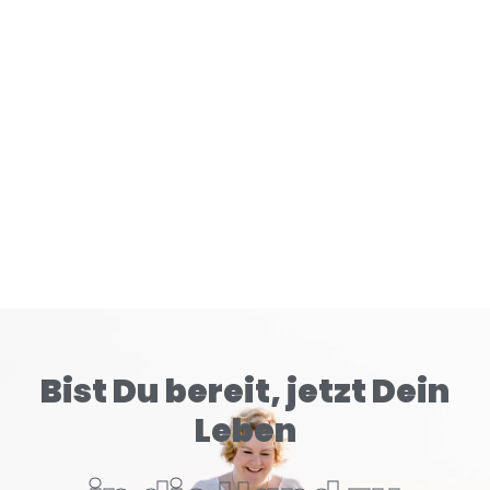
Gehirn tiefer konditioniert als klassische Zigaretten.
READ MORE
Bist Du bereit, jetzt Dein
Leben