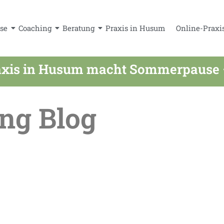
se
Coaching
Beratung
Praxis in Husum
Online-Praxi
xis in Husum macht Sommerpause – a
ng Blog
 im Sommer online