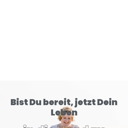
Gehirn tiefer konditioniert als klassische Zigaretten.
READ MORE
Bist Du bereit, jetzt Dein
Leben