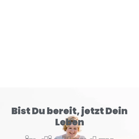
Gehirn tiefer konditioniert als klassische Zigaretten.
READ MORE
Bist Du bereit, jetzt Dein
Leben