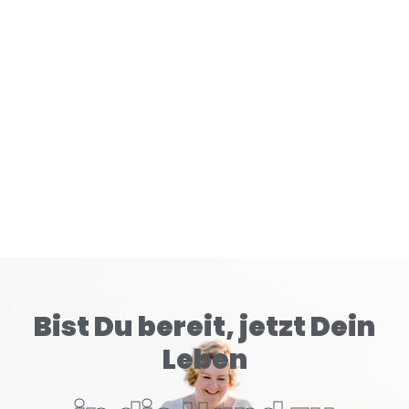
Gehirn tiefer konditioniert als klassische Zigaretten.
READ MORE
Bist Du bereit, jetzt Dein
Leben