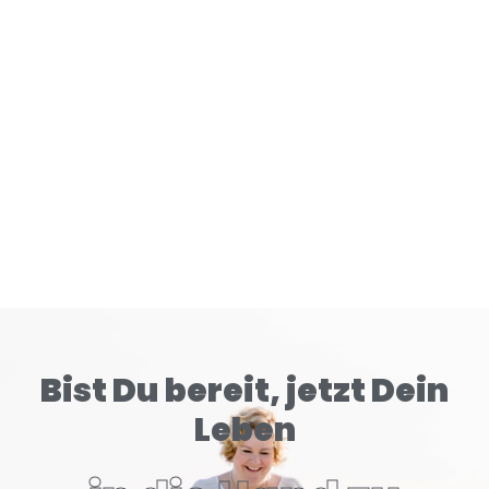
Gehirn tiefer konditioniert als klassische Zigaretten.
READ MORE
Bist Du bereit, jetzt Dein
Leben