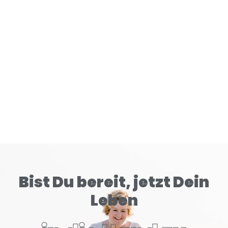
Gehirn tiefer konditioniert als klassische Zigaretten.
READ MORE
Bist Du bereit, jetzt Dein
Leben