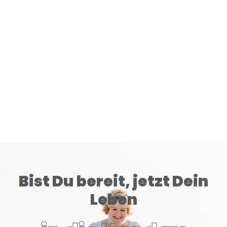
Gehirn tiefer konditioniert als klassische Zigaretten.
READ MORE
Bist Du bereit, jetzt Dein
Leben