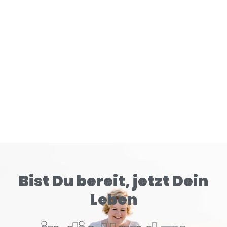
Gehirn tiefer konditioniert als klassische Zigaretten.
READ MORE
Bist Du bereit, jetzt Dein
Leben