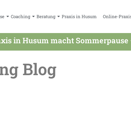
se
Coaching
Beratung
Praxis in Husum
Online-Praxi
xis in Husum macht Sommerpause – a
ng Blog
 im Sommer online