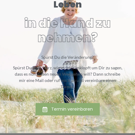
Leben
in die Hand zu
nehmen?
Spürst Du die Veränderung?
Spürst Du Dein Herz, wie es leise anklopft um Dir zu sagen,
dass es nun diesen neuen Weg gehen will? Dann schreibe
mir eine Mail oder ruf mich an und vereinbare einen
Termin.
Termin vereinbaren